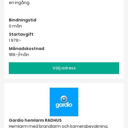
en ingång.
Bindningstid
0 mån
Startavgift
1 979:-
Månadskostnad
189:-/mån
Välj adress
Gardio hemlarm RADHUS
Hemlarm med brandlarm och kamerabevakning,