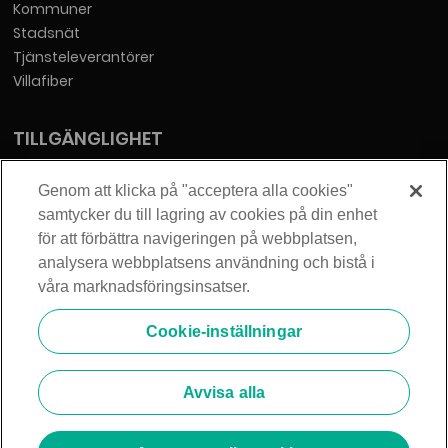
Kommuner
Stadsnät
Tjänsteleverantörer
Villafiber
TILLGÄNGLIGHET
Tillgänglighetsredogörelse
Genom att klicka på "acceptera alla cookies"
samtycker du till lagring av cookies på din enhet
KONTAKT
för att förbättra navigeringen på webbplatsen,
analysera webbplatsens användning och bistå i
Telia Sverige AB
våra marknadsföringsinsatser.
Orgnummer: 556430-0142
Säte: Stockholm
Cookie-inställningar
info@zmarket.se
Avvisa alla