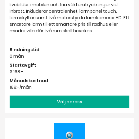
livebilder i mobilen och fria väktarutryckningar vid
inbrott. Inkluderar centralenhet, larmpanel touch,
larmskyltar samt två motorstyrda larmkameror HD. Ett
smartare larm till ett smartare pris till radhus eller
mindre villa där två rum skall bevakas.
Bindningstid
0 mån
Startavgift
3 168:-
Månadskostnad
189:-/mån
Välj adress