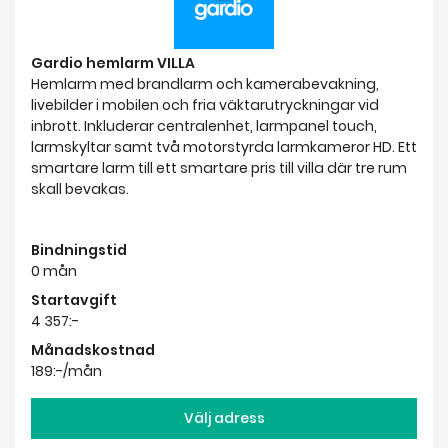
Gardio hemlarm VILLA
Hemlarm med brandlarm och kamerabevakning,
livebilder i mobilen och fria väktarutryckningar vid
inbrott. Inkluderar centralenhet, larmpanel touch,
larmskyltar samt två motorstyrda larmkameror HD. Ett
smartare larm till ett smartare pris till villa där tre rum
skall bevakas.
Bindningstid
0 mån
Startavgift
4 357:-
Månadskostnad
189:-/mån
Välj adress