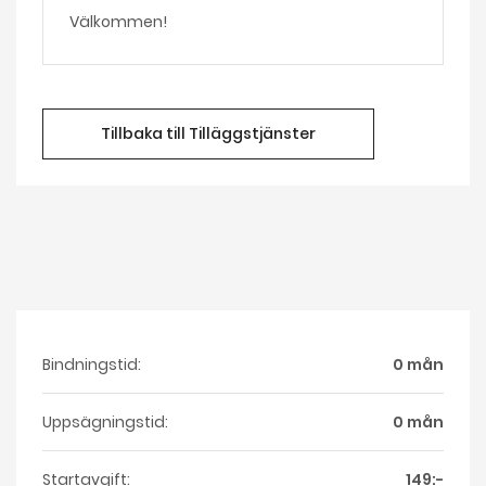
Välkommen!
Tillbaka till Tilläggstjänster
Bindningstid:
0 mån
Uppsägningstid:
0 mån
Startavgift:
149:-