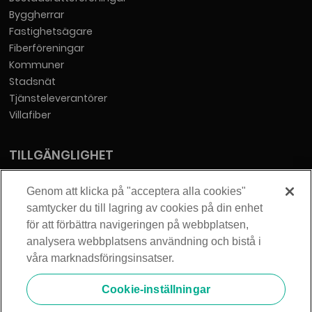
Byggherrar
Fastighetsägare
Fiberföreningar
Kommuner
Stadsnät
Tjänsteleverantörer
Villafiber
TILLGÄNGLIGHET
Tillgänglighetsredogörelse
Genom att klicka på "acceptera alla cookies"
samtycker du till lagring av cookies på din enhet
KONTAKT
för att förbättra navigeringen på webbplatsen,
analysera webbplatsens användning och bistå i
Telia Sverige AB
våra marknadsföringsinsatser.
Orgnummer: 556430-0142
Säte: Stockholm
Cookie-inställningar
info@zmarket.se