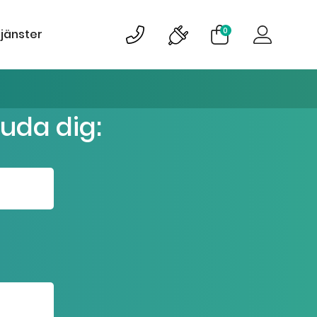
0
tjänster
juda dig: