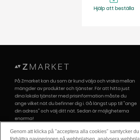
Hjälp att beställa
På Zmarket kan du som är kund välja och vraka mellan
mängder av produkter och tjänster. För att hitta just
dina lokala tjänster med prisinformation måste du
ange vilket nät du befinner dig i. Gå längst upp till "ange
din adress" och välj ditt nät. Sedan är möjligheterna
enorma!
Om Zitius
Genom att klicka på "acceptera alla cookies" samtycker du ti
Press
förbättra navigeringen på webbplatsen, analysera webbpla