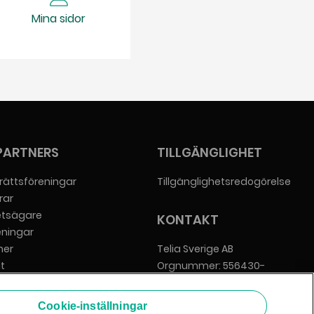
Mina sidor
PARTNERS
TILLGÄNGLIGHET
rättsföreningar
Tillgänglighetsredogörelse
rar
etsägare
KONTAKT
eningar
er
Telia Sverige AB
t
Orgnummer: 556430-
everantörer
0142
Säte: Stockholm
Cookie-inställningar