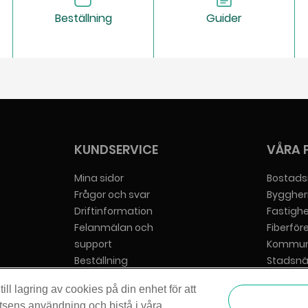
Beställning
Guider
KUNDSERVICE
VÅRA 
Mina sidor
Bostads
Frågor och svar
Byggher
Driftinformation
Fastigh
Felanmälan och
Fiberför
support
Kommun
Beställning
Stadsnä
Hjälp att beställa
Tjänstel
ll lagring av cookies på din enhet för att
Bredbandsrådgivaren
Villafiber
tsens användning och bistå i våra