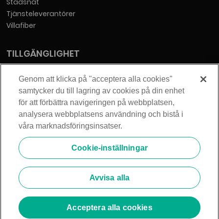
Stadsnät
Tjänsteleverantörer
Villafiber
TILLGÄNGLIGHET
Tillgänglighetsredogörelse
Genom att klicka på "acceptera alla cookies"
samtycker du till lagring av cookies på din enhet
KONTAKT
för att förbättra navigeringen på webbplatsen,
analysera webbplatsens användning och bistå i
Telia Sverige AB
våra marknadsföringsinsatser.
Orgnummer: 556430-0142
Säte: Stockholm
Cookie-inställningar
info@zmarket.se
Avvisa alla
Acceptera alla cookies
© 2026 Telia Sverige AB. Alla rättigheter förbehållna.