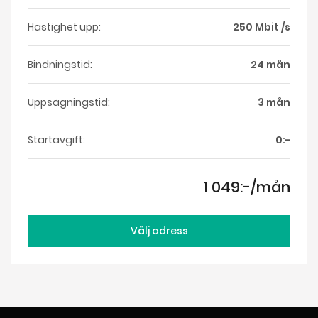
Hastighet upp:
250 Mbit /s
Bindningstid:
24 mån
Uppsägningstid:
3 mån
Startavgift:
0:-
1 049:-/mån
Välj adress