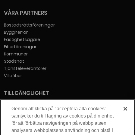
VÅRA PARTNERS
Bostadsrättsföreningar
Byggherrar
Fastighetsägare
Fiberföreningar
Kommuner
Stadsnät
Tjänsteleverantörer
Villafiber
TILLGÄNGLIGHET
Tillgänglighetsredogörelse
Genom att klicka på "acceptera alla cookies"
samtycker du till lagring av cookies på din enhet
KONTAKT
för att förbättra navigeringen på webbplatsen,
analysera webbplatsens användning och bistå i
Telia Sverige AB