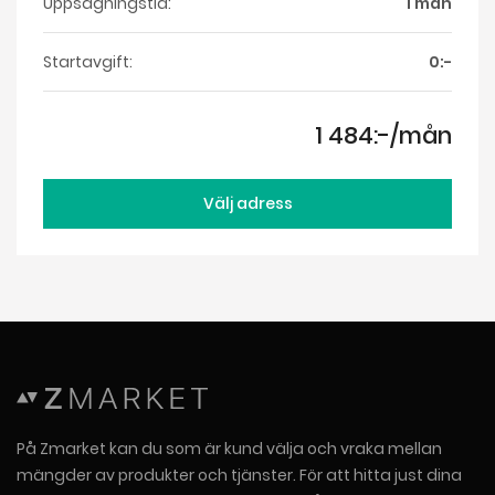
Uppsägningstid:
1 mån
Startavgift:
0:-
1 484:-/mån
Välj adress
På Zmarket kan du som är kund välja och vraka mellan
mängder av produkter och tjänster. För att hitta just dina