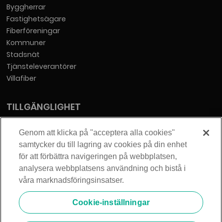
Byggherrar
Fastighetsägare
Fiberföreningar
Kommuner
Stadsnät
Tjänsteleverantörer
Villafiber
TILLGÄNGLIGHET
Tillgänglighetsredogörelse
Genom att klicka på "acceptera alla cookies"
samtycker du till lagring av cookies på din enhet
KONTAKT
för att förbättra navigeringen på webbplatsen,
analysera webbplatsens användning och bistå i
Telia Sverige AB
våra marknadsföringsinsatser.
Orgnummer: 556430-0142
Säte: Stockholm
Cookie-inställningar
info@zmarket.se