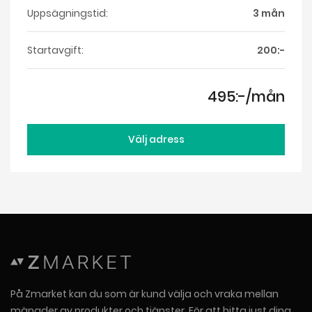
Uppsägningstid:
3 mån
Startavgift:
200:-
495:-/mån
Välj adress
På Zmarket kan du som är kund välja och vraka mellan
mängder av produkter och tjänster. För att hitta just dina