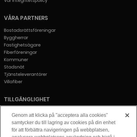
Vår integritetspolicy
VÅRA PARTNERS
Bostadsrättsföreningar
Byggherrar
Fastighetsägare
Fiberföreningar
Kommuner
Stadsnät
Tjänsteleverantörer
Villafiber
TILLGÄNGLIGHET
Tillgänglighetsredogörelse
Genom att klicka på "acceptera alla cookies"
samtycker du till lagring av cookies på din enhet
KONTAKT
för att förbättra navigeringen på webbplatsen,